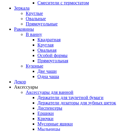
Смесители с термостатом
Зеркала
Круглые
Овальные
Прямоугольные
Раковины
В ванну
Квадратная
Круглая
Овальная
Особой формы
Прямоугольная
Кухоные
Две чаши
Одна чаша
Декор
Аксессуары
Аксессуары для ванной
Держатели для таулетной бумаги
Держатели дозаторы для зубных щеток
Диспенсеры
Ершики
Крючки
Мусорные ящики
Мыльницы